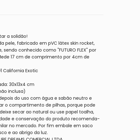
ar a solidão!
da pele, fabricado em pVC látex skin rocket,
, sendo conhecido como "FUTURO FLEX" por
Mede 17 cm de comprimento por 4cm de
 California Exotic
ada: 30x13x4 cm
não inclusa)
 depois do uso com água e sabão neutro e
r o compartimento de pilhas, porque pode
 deixe secar ao natural ou use papel toalha,
lidade e conservação do produto recomenda-
milar no mercado. Por fim embale em saco
co e ao abrigo da luz.
ASURE DREAMS COMERCIAL LTDA