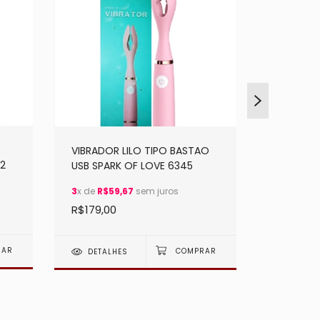
VIBRADOR
VIBRADOR LILO TIPO BASTAO
CAESAR 
2
USB SPARK OF LOVE 6345
LOVE 616
2
x de
R$7
3
x de
R$59,67
sem juros
R$149,0
R$179,00
DETAL
DETALHES