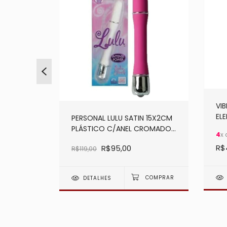
VI
MON 10
EL
PERSONAL LULU SATIN 15X2CM
E 6619
65
PLÁSTICO C/ANEL CROMADO
4
x
os
3188
R$
R$95,00
R$119,00
DETALHES