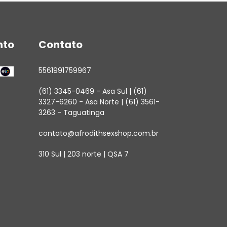
nto
Contato
5561991759967
(61) 3345-0469 - Asa Sul | (61)
3327-6260 - Asa Norte | (61) 3561-
3263 - Taguatinga
contato@afrodithsexshop.com.br
310 Sul | 203 norte | QSA 7