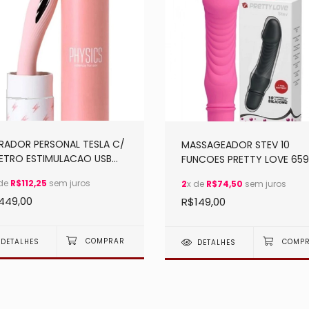
BRADOR PERSONAL TESLA C/
MASSAGEADOR STEV 10
EETRO ESTIMULACAO USB
FUNCOES PRETTY LOVE 659
62
 de
R$112,25
sem juros
2
x de
R$74,50
sem juros
449,00
R$149,00
DETALHES
DETALHES