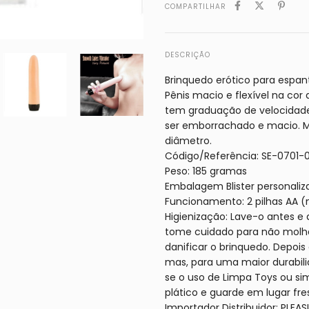
COMPARTILHAR
DESCRIÇÃO
Brinquedo erótico para espant
Pênis macio e flexível na cor 
tem graduação de velocidade
ser emborrachado e macio. 
diâmetro.
Código/Referência: SE-0701-01
Peso: 185 gramas
Embalagem Blister personaliz
Funcionamento: 2 pilhas AA (
Higienização: Lave-o antes e
tome cuidado para não molha
danificar o brinquedo. Depois
mas, para uma maior durabi
se o uso de Limpa Toys ou si
plático e guarde em lugar fres
Importador Distribuidor: PLE