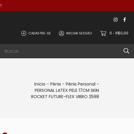
!
0
R$0,00
CADASTRE-SE
INICIAR SESSÃO
-
ticos
Desenvolvedor
Mais Itens
Início
-
Pênis
-
Pênis Personal
-
PERSONAL LATEX PELE 17CM SKIN
ROCKET FUTURE-FLEX VIBRO 2598